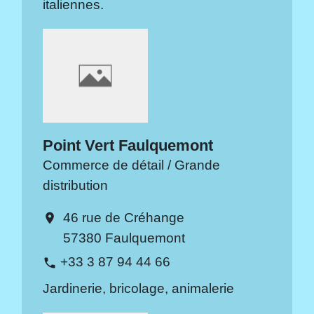
italiennes.
Point Vert Faulquemont
Commerce de détail / Grande
distribution
46 rue de Créhange
location_on
57380 Faulquemont
+33 3 87 94 44 66
phone
Jardinerie, bricolage, animalerie