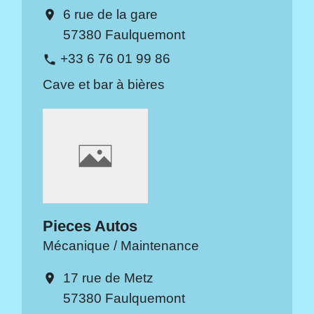
6 rue de la gare
location_on
57380 Faulquemont
+33 6 76 01 99 86
phone
Cave et bar à bières
Pieces Autos
Mécanique / Maintenance
17 rue de Metz
location_on
57380 Faulquemont