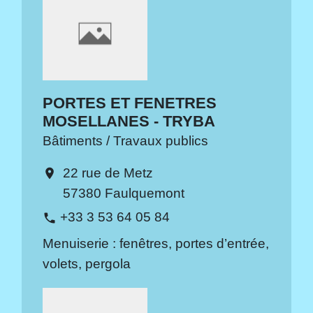
PORTES ET FENETRES
MOSELLANES - TRYBA
Bâtiments / Travaux publics
22 rue de Metz
location_on
57380 Faulquemont
+33 3 53 64 05 84
phone
Menuiserie : fenêtres, portes d’entrée,
volets, pergola