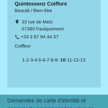
Quintessenz Coiffure
Beauté / Bien-être
33 rue de Metz
location_on
57380 Faulquemont
+33 3 87 94 44 37
phone
Coiffeur
1
-2
-3
-4
-5
-6
-7
-8
-9
-
10
-11
-12
-13
Demandes de carte d'identité et