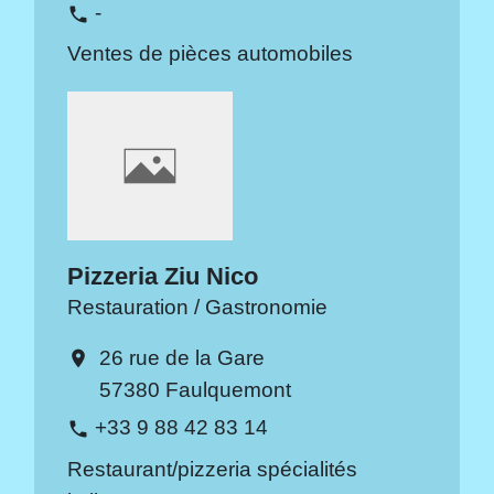
-
phone
Ventes de pièces automobiles
Pizzeria Ziu Nico
Restauration / Gastronomie
26 rue de la Gare
location_on
57380 Faulquemont
+33 9 88 42 83 14
phone
Restaurant/pizzeria spécialités