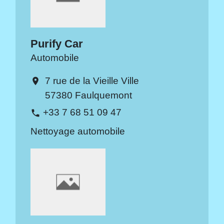
Purify Car
Automobile
7 rue de la Vieille Ville
location_on
57380 Faulquemont
+33 7 68 51 09 47
phone
Nettoyage automobile