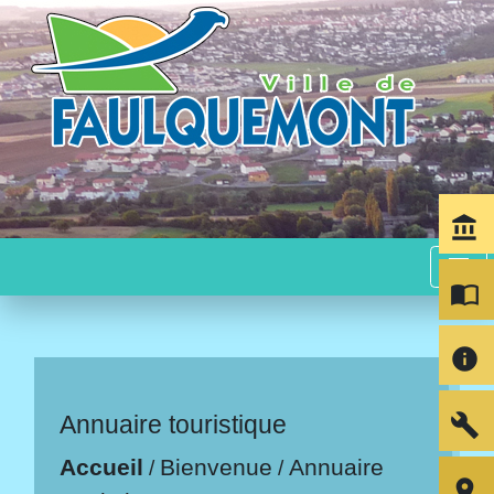
account_balance
menu
import_contacts
info
build
Annuaire touristique
Accueil
Bienvenue
Annuaire
/
/
room