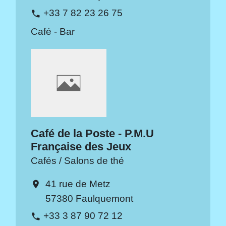
+33 7 82 23 26 75
phone
Café - Bar
Café de la Poste - P.M.U
Française des Jeux
Cafés / Salons de thé
41 rue de Metz
location_on
57380 Faulquemont
+33 3 87 90 72 12
phone