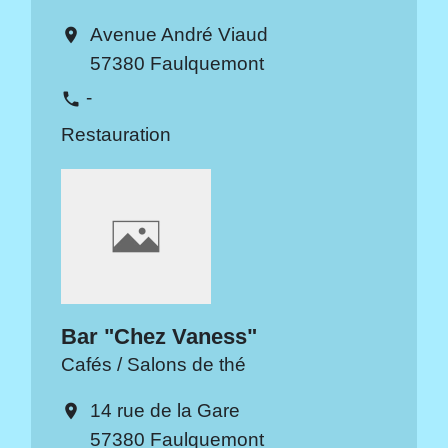
Avenue André Viaud
location_on
57380 Faulquemont
-
phone
Restauration
Bar "Chez Vaness"
Cafés / Salons de thé
14 rue de la Gare
location_on
57380 Faulquemont