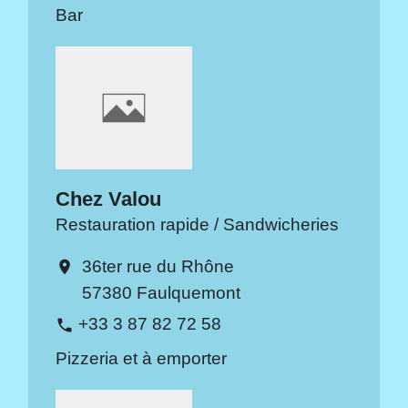
Bar
Chez Valou
Restauration rapide / Sandwicheries
36ter rue du Rhône
location_on
57380 Faulquemont
+33 3 87 82 72 58
phone
Pizzeria et à emporter