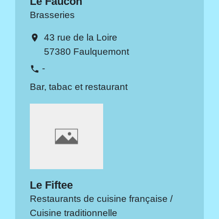
Le Faucon
Brasseries
43 rue de la Loire
location_on
57380 Faulquemont
-
phone
Bar, tabac et restaurant
Le Fiftee
Restaurants de cuisine française /
Cuisine traditionnelle