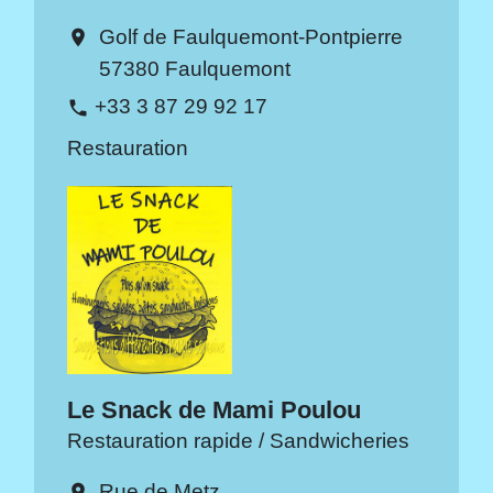
Golf de Faulquemont-Pontpierre
location_on
57380 Faulquemont
+33 3 87 29 92 17
phone
Restauration
Le Snack de Mami Poulou
Restauration rapide / Sandwicheries
Rue de Metz
location_on