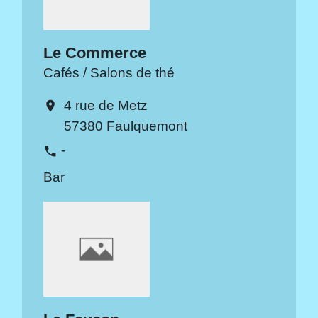
Le Commerce
Cafés / Salons de thé
4 rue de Metz
location_on
57380 Faulquemont
-
phone
Bar