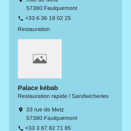
57380 Faulquemont
+33 6 36 19 02 25
phone
Restauration
Palace kébab
Restauration rapide / Sandwicheries
33 rue de Metz
location_on
57380 Faulquemont
+33 3 87 82 71 85
phone