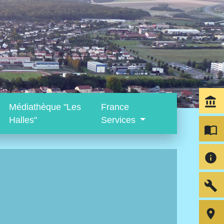
account_balance
Médiathèque "Les
France
Halles"
Services
import_contacts
info
build
room