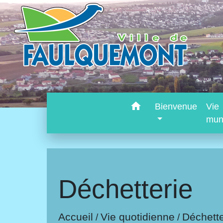
home
Bienvenue
Vie
mun
Déchetterie
Accueil
Vie quotidienne
Déchette
/
/