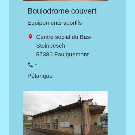
Boulodrome couvert
Equipements sportifs
Centre social du Bas-
location_on
Steinbesch
57380 Faulquemont
-
phone
Pétanque