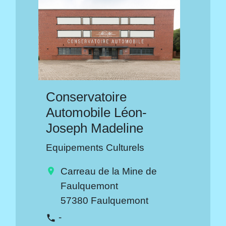
Conservatoire
Automobile Léon-
Joseph Madeline
Equipements Culturels
Carreau de la Mine de
location_on
Faulquemont
57380 Faulquemont
-
phone