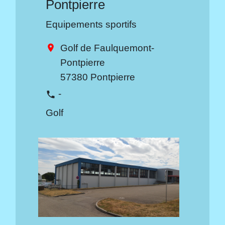
Pontpierre
Equipements sportifs
Golf de Faulquemont-
location_on
Pontpierre
57380 Pontpierre
-
phone
Golf