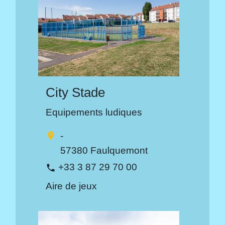
City Stade
Equipements ludiques
-
location_on
57380 Faulquemont
+33 3 87 29 70 00
phone
Aire de jeux