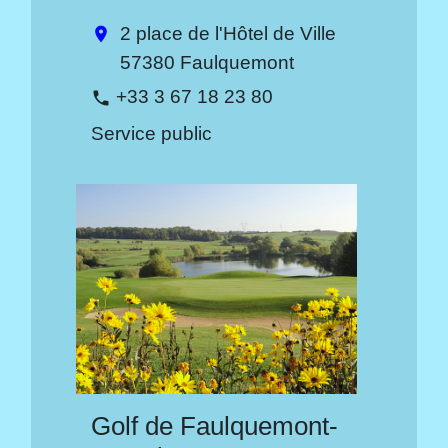
2 place de l'Hôtel de Ville
location_on
57380 Faulquemont
+33 3 67 18 23 80
phone
Service public
Golf de Faulquemont-