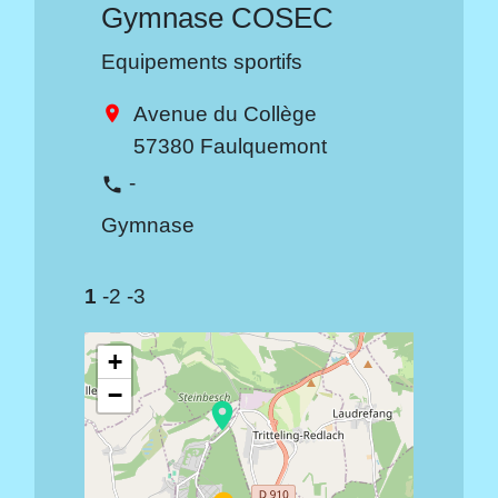
Gymnase COSEC
Equipements sportifs
Avenue du Collège
location_on
57380 Faulquemont
-
phone
Gymnase
1
-2
-3
+
−
location_on