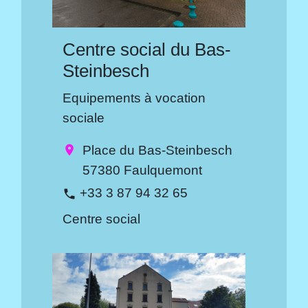
Centre social du Bas-
Steinbesch
Equipements à vocation
sociale
Place du Bas-Steinbesch
location_on
57380 Faulquemont
+33 3 87 94 32 65
phone
Centre social