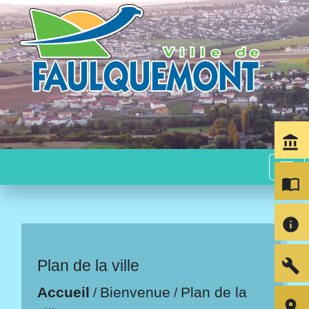
account_balance
menu
import_contacts
info
build
Plan de la ville
Accueil
Bienvenue
Plan de la
/
/
room