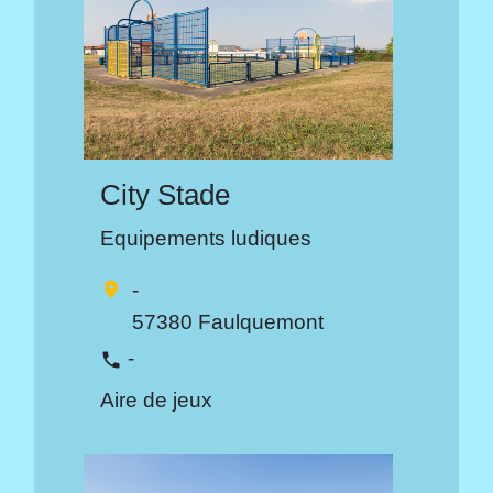
City Stade
Equipements ludiques
-
location_on
57380 Faulquemont
-
phone
Aire de jeux