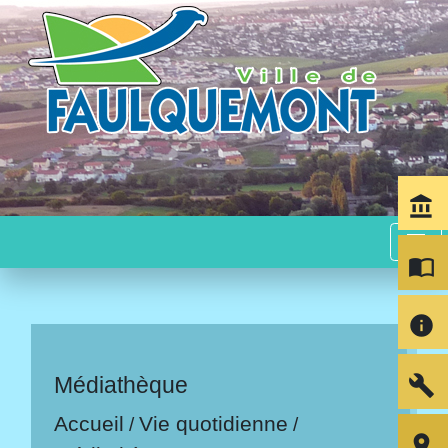
account_balance
menu
import_contacts
info
build
Médiathèque
Accueil
Vie quotidienne
/
/
room