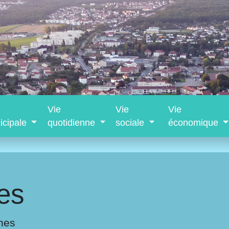
Vie
Vie
Vie
icipale
quotidienne
sociale
économique
es
nes