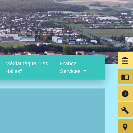
account_balance
Médiathèque "Les
France
Halles"
Services
import_contacts
info
build
room