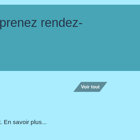
 prenez rendez-
Voir tout
 En savoir plus...