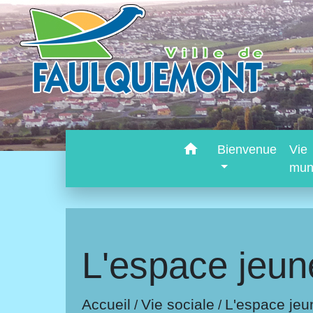
home
Bienvenue
Vie
mun
L'espace jeun
Accueil
Vie sociale
L'espace jeu
/
/