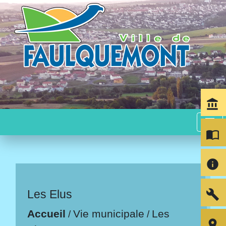
account_balance
menu
import_contacts
info
build
Les Elus
Accueil
Vie municipale
Les
/
/
room