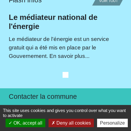
VOIR TOUT
Le médiateur national de
l'énergie
Le médiateur de l'énergie est un service
gratuit qui a été mis en place par le
Gouvernement. En savoir plus...
Contacter la commune
Commune de Faulquemont
This site uses cookies and gives you control over what you want
Place de l'Hôtel de Ville - BP 63
to activate
OK, accept all
Deny all cookies
Personalize
57380 Faulquemont - FRANCE