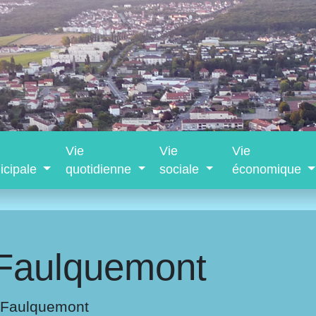
Vie
Vie
Vie
icipale
quotidienne
sociale
économique
Faulquemont
-Faulquemont