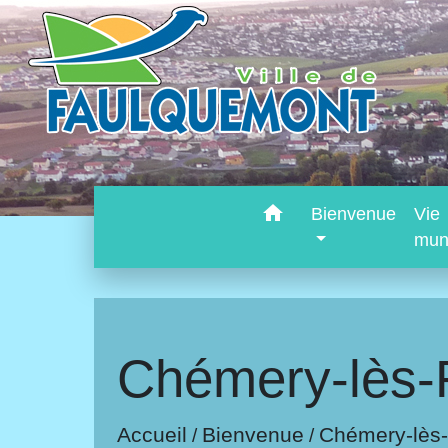
home
Bienvenue
Vie
mun
Chémery-lès-
Accueil
Bienvenue
Chémery-lès
/
/