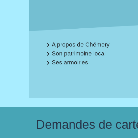
A propos de Chémery
keyboard_arrow_right
Son patrimoine local
keyboard_arrow_right
Ses armoiries
keyboard_arrow_right
Demandes de carte 