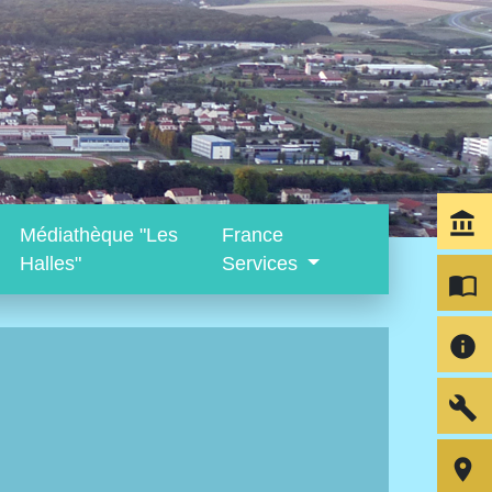
account_balance
Médiathèque "Les
France
Halles"
Services
import_contacts
info
build
room