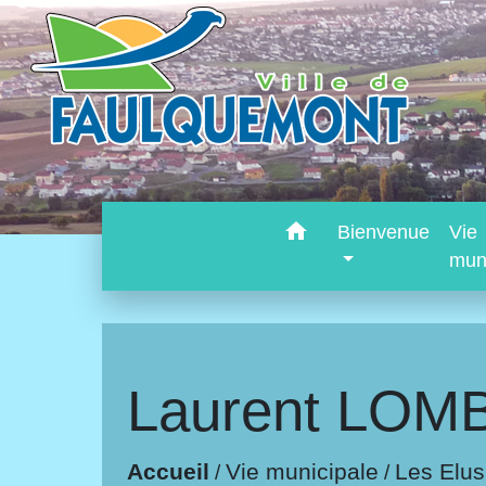
home
Bienvenue
Vie
mun
Laurent LOM
Accueil
Vie municipale
Les Elus
/
/