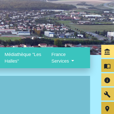
account_balance
Médiathèque "Les
France
Halles"
Services
import_contacts
info
build
room