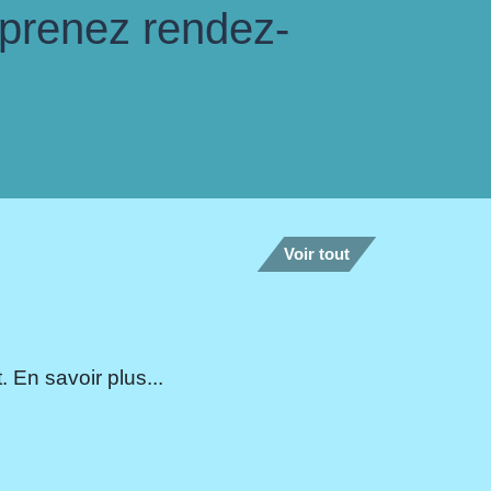
 prenez rendez-
Voir tout
 En savoir plus...