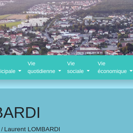
Vie
Vie
Vie
icipale
quotidienne
sociale
économique
BARDI
Laurent LOMBARDI
/