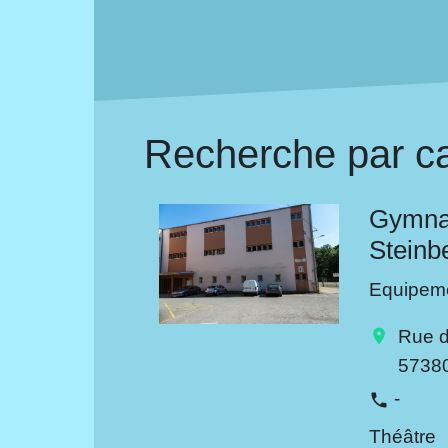
Recherche par ca
Gymnas
Steinb
Equipeme
Rue d
location_on
5738
-
phone
Théâtre