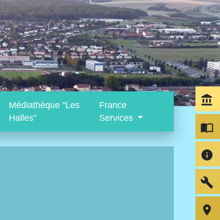
account_balance
Médiathèque "Les
France
Halles"
Services
import_contacts
info
build
room