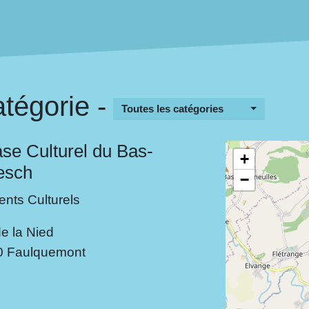
tégorie -
Toutes les catégories
e Culturel du Bas-
+
esch
−
nts Culturels
e la Nied
0 Faulquemont