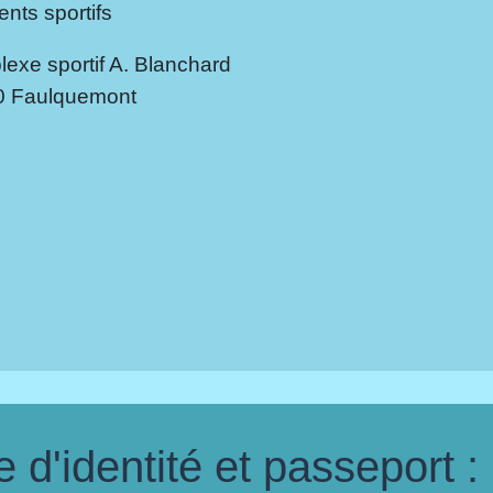
nts sportifs
exe sportif A. Blanchard
0 Faulquemont
c
d'identité et passeport :