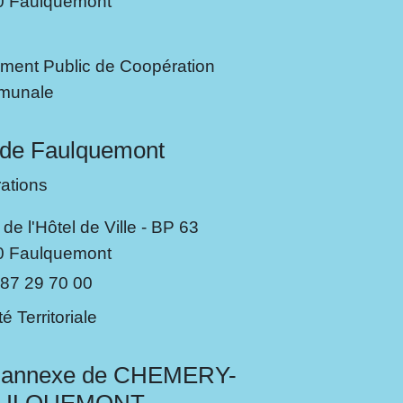
0 Faulquemont
ement Public de Coopération
mmunale
 de Faulquemont
rations
de l'Hôtel de Ville - BP 63
0 Faulquemont
 87 29 70 00
té Territoriale
e-annexe de CHEMERY-