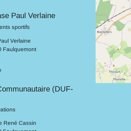
e Paul Verlaine
nts sportifs
aul Verlaine
0 Faulquemont
l
e
 Communautaire (DUF-
rations
ée René Cassin