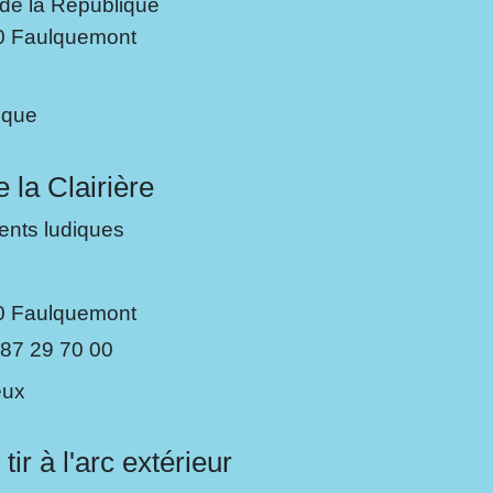
 de la République
0 Faulquemont
èque
 la Clairière
nts ludiques
0 Faulquemont
 87 29 70 00
eux
tir à l'arc extérieur