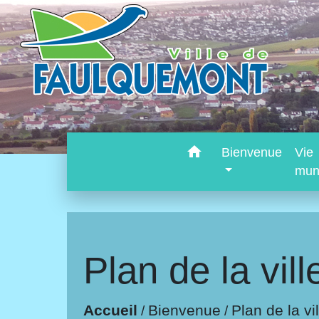
home
Bienvenue
Vie
mun
Plan de la vill
Accueil
Bienvenue
Plan de la vil
/
/