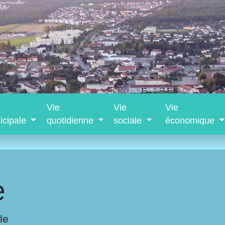
Vie
Vie
Vie
icipale
quotidienne
sociale
économique
e
le