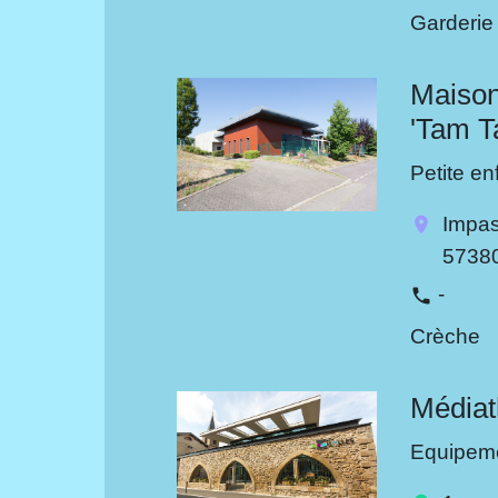
Garderie
Maison
'Tam T
Petite e
Impas
location_on
5738
-
phone
Crèche
Médiat
Equipeme