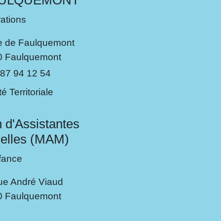
FAULQUEMONT
rations
e de Faulquemont
0 Faulquemont
 87 94 12 54
té Territoriale
 d'Assistantes
elles (MAM)
nfance
e André Viaud
0 Faulquemont