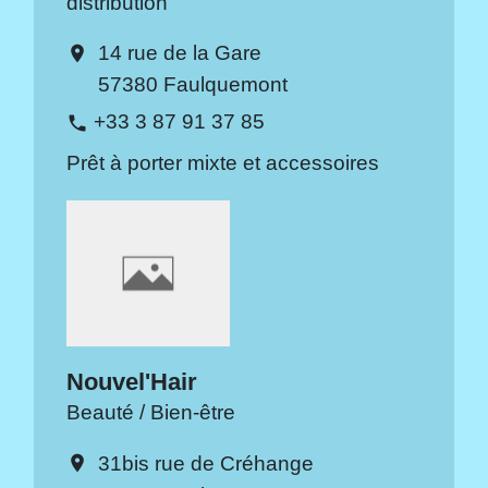
distribution
14 rue de la Gare
location_on
57380 Faulquemont
+33 3 87 91 37 85
phone
Prêt à porter mixte et accessoires
Nouvel'Hair
Beauté / Bien-être
31bis rue de Créhange
location_on