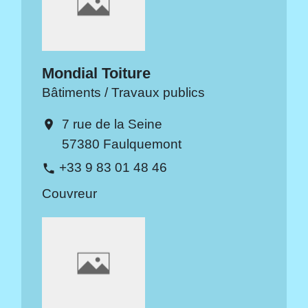
Mondial Toiture
Bâtiments / Travaux publics
7 rue de la Seine
location_on
57380 Faulquemont
+33 9 83 01 48 46
phone
Couvreur