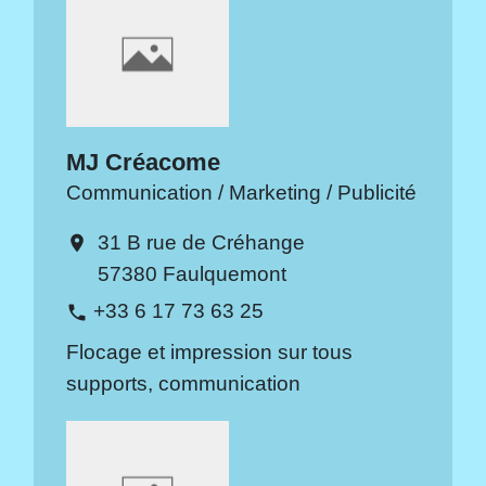
MJ Créacome
Communication / Marketing / Publicité
31 B rue de Créhange
location_on
57380 Faulquemont
+33 6 17 73 63 25
phone
Flocage et impression sur tous
supports, communication