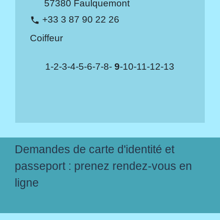
57380 Faulquemont
+33 3 87 90 22 26
phone
Coiffeur
1
-2
-3
-4
-5
-6
-7
-8
-
9
-10
-11
-12
-13
Demandes de carte d'identité et
passeport : prenez rendez-vous en
ligne