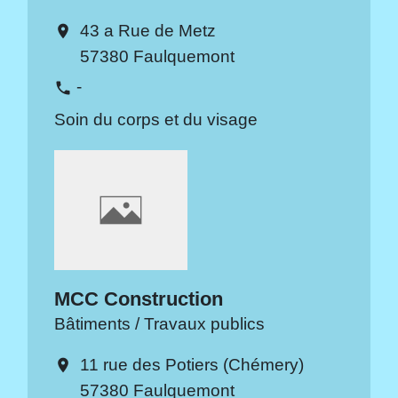
43 a Rue de Metz
location_on
57380 Faulquemont
-
phone
Soin du corps et du visage
MCC Construction
Bâtiments / Travaux publics
11 rue des Potiers (Chémery)
location_on
57380 Faulquemont