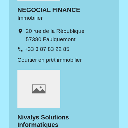
NEGOCIAL FINANCE
Immobilier
20 rue de la République
location_on
57380 Faulquemont
+33 3 87 83 22 85
phone
Courtier en prêt immobilier
Nivalys Solutions
Informatiques