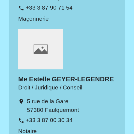
+33 3 87 90 71 54
phone
Maçonnerie
Me Estelle GEYER-LEGENDRE
Droit / Juridique / Conseil
5 rue de la Gare
location_on
57380 Faulquemont
+33 3 87 00 30 34
phone
Notaire