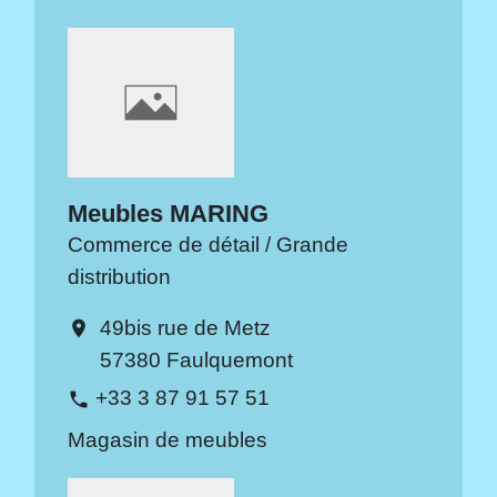
Meubles MARING
Commerce de détail / Grande
distribution
49bis rue de Metz
location_on
57380 Faulquemont
+33 3 87 91 57 51
phone
Magasin de meubles