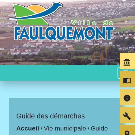
account_balance
menu
import_contacts
info
build
Guide des démarches
Accueil
Vie municipale
Guide
/
/
room