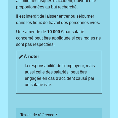
à limiter les risques d'accident, doivent être
proportionnées au but recherché.
Il est interdit de laisser entrer ou séjourner
dans les lieux de travail des personnes ivres.
Une amende de
10 000 €
par salarié
concerné peut être appliquée si ces règles ne
sont pas respectées.
À noter
edit
la responsabilité de l'employeur, mais
aussi celle des salariés, peut être
engagée en cas d'accident causé par
un salarié ivre.
Textes de référence