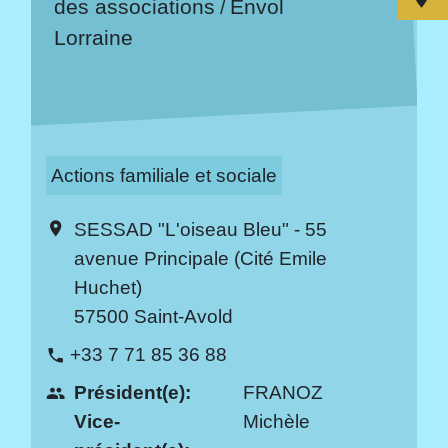
des associations
Envol
/
Lorraine
Actions familiale et sociale
SESSAD "L'oiseau Bleu" - 55
location_on
avenue Principale (Cité Emile
Huchet)
57500 Saint-Avold
+33 7 71 85 36 88
phone
Président(e):
FRANOZ
people
Vice-
Michèle