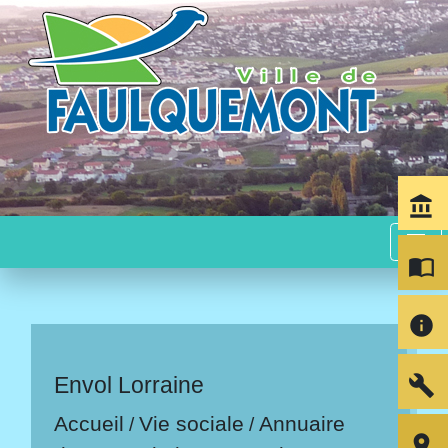
account_balance
menu
import_contacts
info
build
Envol Lorraine
Accueil
Vie sociale
Annuaire
/
/
room