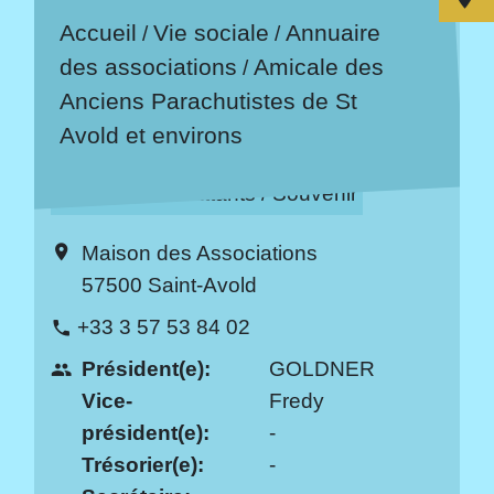
Accueil
Vie sociale
Annuaire
/
/
des associations
Amicale des
/
Anciens Parachutistes de St
Avold et environs
Anciens combattants / Souvenir
Maison des Associations
location_on
57500 Saint-Avold
+33 3 57 53 84 02
phone
Président(e):
GOLDNER
people
Vice-
Fredy
président(e):
-
Trésorier(e):
-