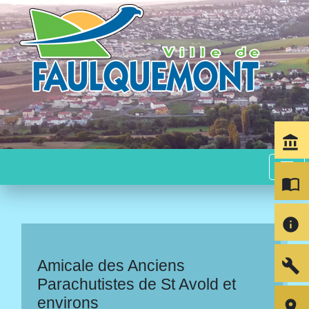
account_balance
menu
import_contacts
info
build
Amicale des Anciens
Parachutistes de St Avold et
environs
room