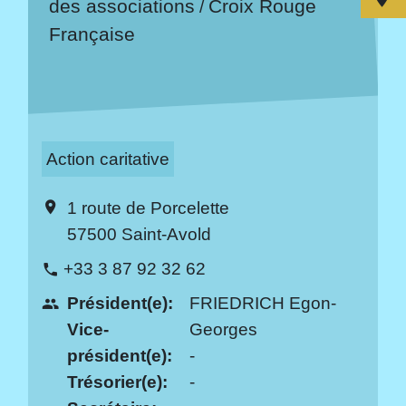
des associations
Croix Rouge
/
Française
Action caritative
1 route de Porcelette
location_on
57500 Saint-Avold
+33 3 87 92 32 62
phone
Président(e):
FRIEDRICH Egon-
people
Vice-
Georges
président(e):
-
Trésorier(e):
-