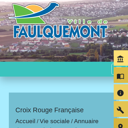
account_balance
menu
import_contacts
info
build
Croix Rouge Française
Accueil
Vie sociale
Annuaire
/
/
room