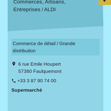
Commerces, Artisans,
Entreprises
ALDI
/
Commerce de détail / Grande
distribution
6 rue Emile Houpert
location_on
57380 Faulquemont
+33 3 87 90 74 00
phone
Supermarché