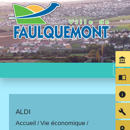
account_balance
menu
import_contacts
info
build
ALDI
Accueil
Vie économique
/
/
room