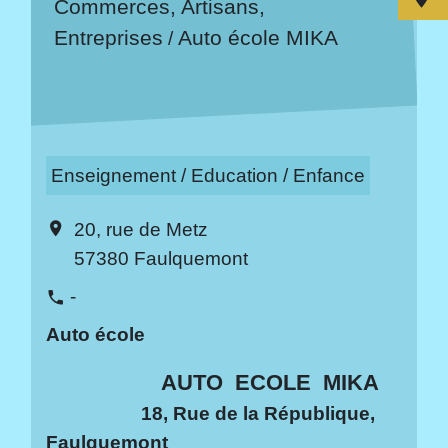
Commerces, Artisans,
Entreprises
Auto école MIKA
/
Enseignement / Education / Enfance
20, rue de Metz
location_on
57380 Faulquemont
-
phone
Auto école
AUTO ECOLE MIKA
18, Rue de la République,
Faulquemont