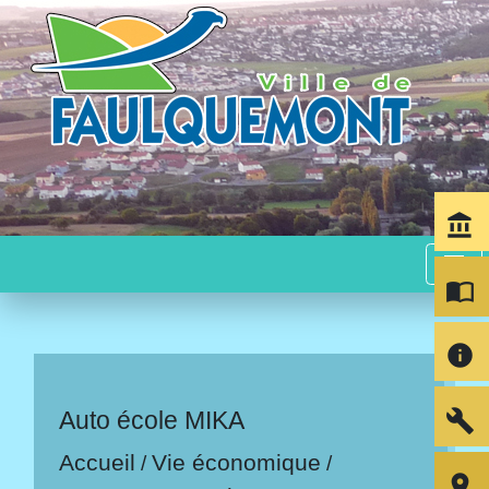
account_balance
menu
import_contacts
info
build
Auto école MIKA
Accueil
Vie économique
/
/
room