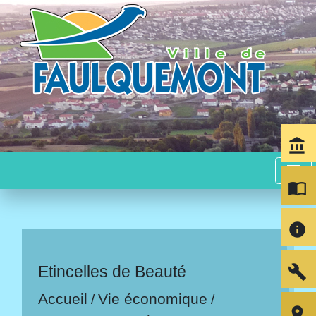
account_balance
menu
import_contacts
info
build
Etincelles de Beauté
Accueil
Vie économique
/
/
room