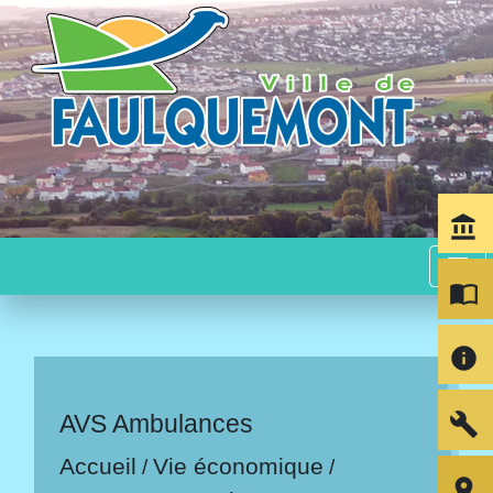
account_balance
menu
import_contacts
info
build
AVS Ambulances
Accueil
Vie économique
/
/
room