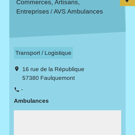
Commerces, Artisans,
Entreprises
AVS Ambulances
/
Transport / Logistique
16 rue de la République
location_on
57380 Faulquemont
-
phone
Ambulances