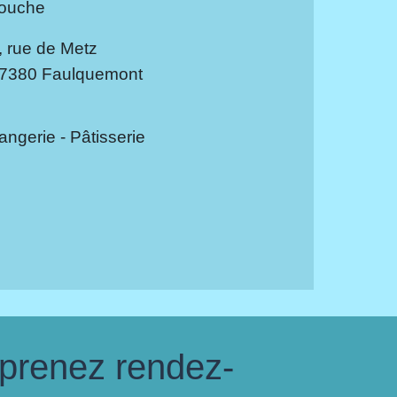
ouche
, rue de Metz
7380 Faulquemont
angerie - Pâtisserie
 prenez rendez-