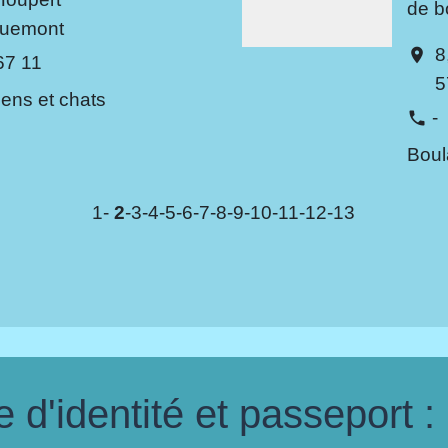
de b
quemont
8
location_on
67 11
5
iens et chats
-
phone
Boul
1
-
2
-3
-4
-5
-6
-7
-8
-9
-10
-11
-12
-13
d'identité et passeport :