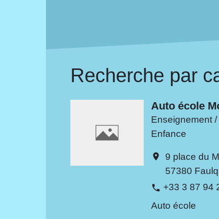
Recherche par ca
Auto école M
Enseignement / 
Enfance
9 place du 
location_on
57380 Faul
+33 3 87 94 
phone
Auto école