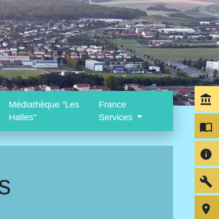
account_balance
Médiathèque "Les
France
Halles"
Services
import_contacts
info
s
build
room