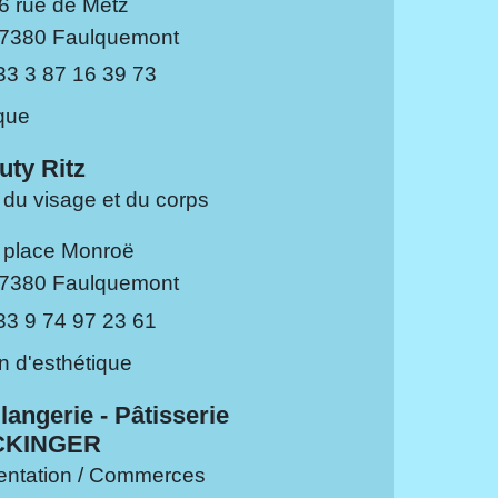
6 rue de Metz
7380 Faulquemont
33 3 87 16 39 73
que
uty Ritz
 du visage et du corps
 place Monroë
7380 Faulquemont
33 9 74 97 23 61
n d'esthétique
angerie - Pâtisserie
CKINGER
entation / Commerces