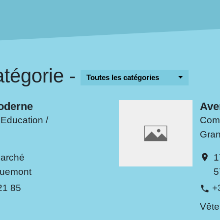
tégorie -
Toutes les catégories
oderne
Ave
Education /
Comm
Gran
Marché
1
location_on
quemont
5
21 85
+
phone
Vête