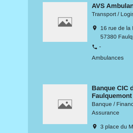
AVS Ambula
Transport / Logi
16 rue de la
location_on
57380 Faul
-
phone
Ambulances
Banque CIC 
Faulquemont
Banque / Financ
Assurance
3 place du 
location_on