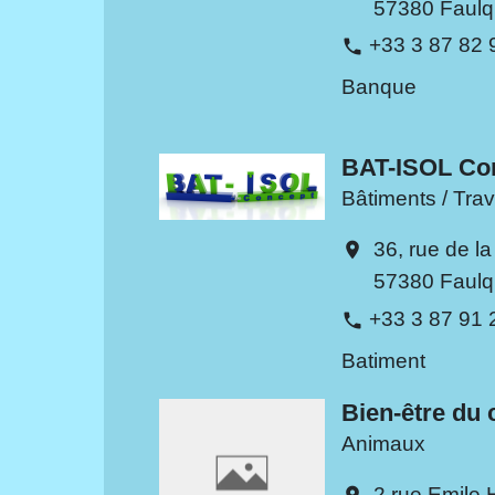
57380 Faul
+33 3 87 82 
phone
Banque
BAT-ISOL Co
Bâtiments / Tra
36, rue de l
location_on
57380 Faul
+33 3 87 91 
phone
Batiment
Bien-être du 
Animaux
2 rue Emile 
location_on