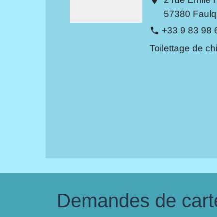
57380 Faul
+33 9 83 98 
phone
Toilettage de ch
Demandes de carte 