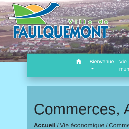
home
Bienvenue
Vie
mun
Commerces, Ar
Vie économique
Accueil
Commer
/
/