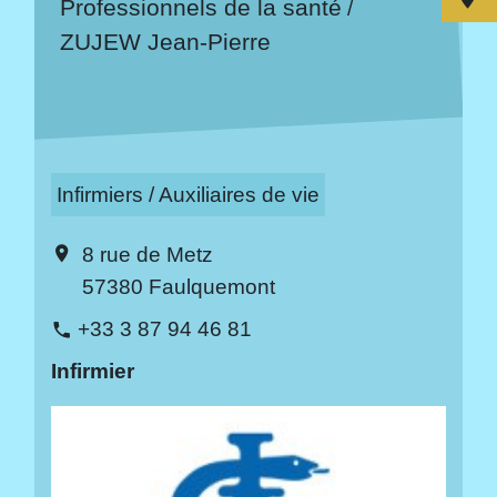
Professionnels de la santé
/
ZUJEW Jean-Pierre
Infirmiers / Auxiliaires de vie
8 rue de Metz
location_on
57380 Faulquemont
+33 3 87 94 46 81
phone
Infirmier