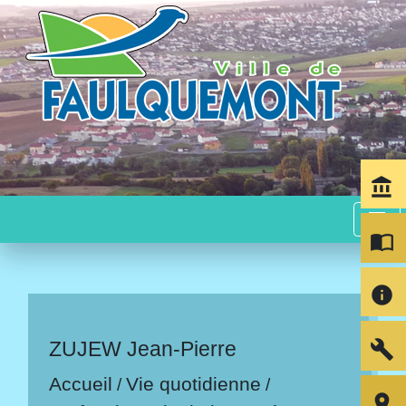
account_balance
menu
import_contacts
info
build
ZUJEW Jean-Pierre
Accueil
Vie quotidienne
/
/
room