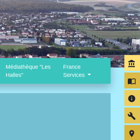
account_balance
Médiathèque "Les
France
Halles"
Services
import_contacts
info
build
room