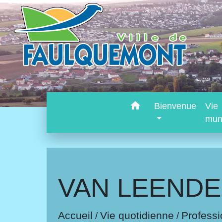
home
Bienvenue
Vie
mun
VAN LEENDE
Accueil
Vie quotidienne
Professi
/
/