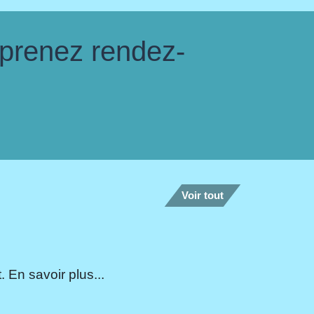
 prenez rendez-
Voir tout
 En savoir plus...