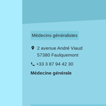
Médecins généralistes
2 avenue André Viaud
location_on
57380 Faulquemont
+33 3 87 94 42 30
phone
Médecine générale