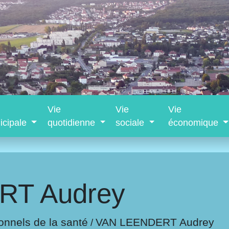
Vie
Vie
Vie
icipale
quotidienne
sociale
économique
RT Audrey
onnels de la santé
VAN LEENDERT Audrey
/