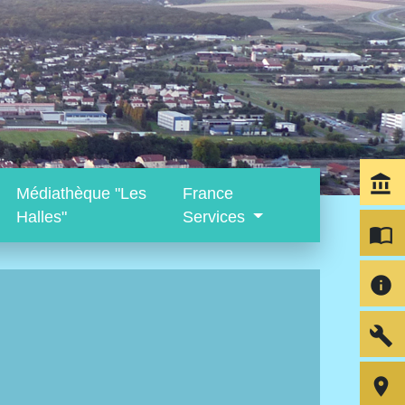
account_balance
Médiathèque "Les
France
Halles"
Services
import_contacts
info
build
room