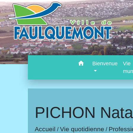
home
Bienvenue
Vie
mun
PICHON Nata
Accueil
Vie quotidienne
Professi
/
/