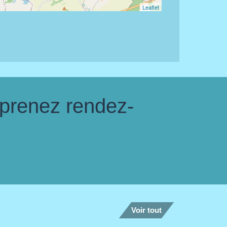
Leaflet
 prenez rendez-
Voir tout