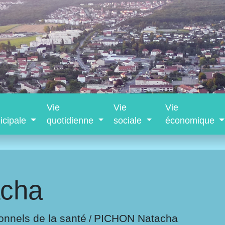
Vie
Vie
Vie
icipale
quotidienne
sociale
économique
cha
onnels de la santé
PICHON Natacha
/