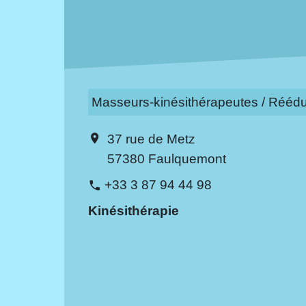
Masseurs-kinésithérapeutes / Réédu
37 rue de Metz
location_on
57380 Faulquemont
+33 3 87 94 44 98
phone
Kinésithérapie