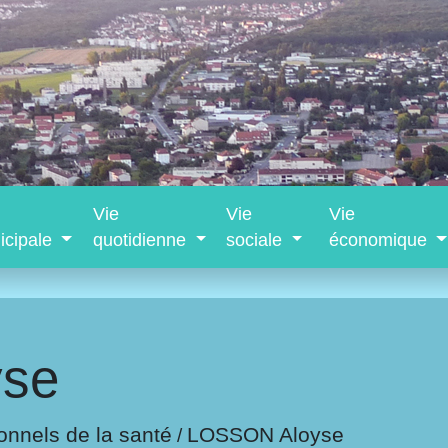
Vie
Vie
Vie
icipale
quotidienne
sociale
économique
se
onnels de la santé
LOSSON Aloyse
/