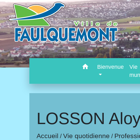
home
Bienvenue
Vie
mun
LOSSON Aloy
Accueil
Vie quotidienne
Professi
/
/