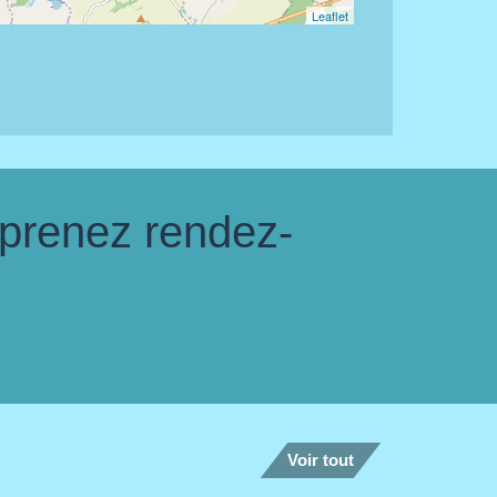
Leaflet
 prenez rendez-
Voir tout