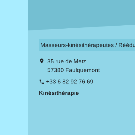
Masseurs-kinésithérapeutes / Réédu
35 rue de Metz
location_on
57380 Faulquemont
+33 6 82 92 76 69
phone
Kinésithérapie