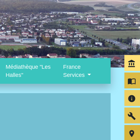
account_balance
Médiathèque "Les
France
Halles"
Services
import_contacts
info
build
room