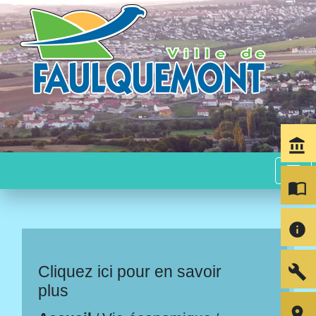
account_balance
menu
import_contacts
info
build
Cliquez ici pour en savoir
plus
room