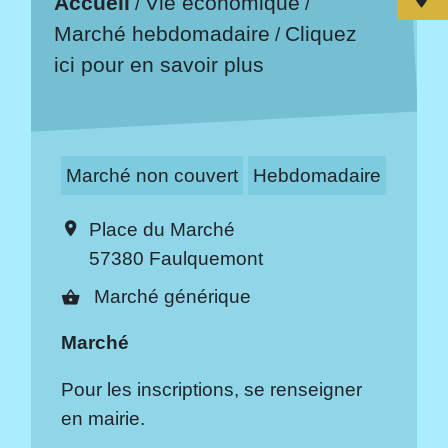
Accueil
Vie économique
/
/
Cliquez
Marché hebdomadaire
/
ici pour en savoir plus
Marché non couvert
Hebdomadaire
Place du Marché
location_on
57380 Faulquemont
Marché générique
shopping_basket
Marché
Pour les inscriptions, se renseigner
en mairie.