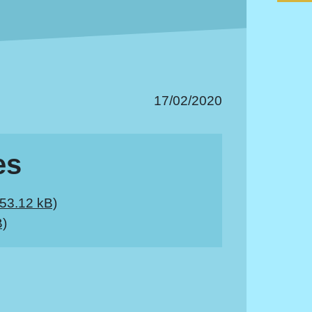
17/02/2020
es
253.12 kB)
B)