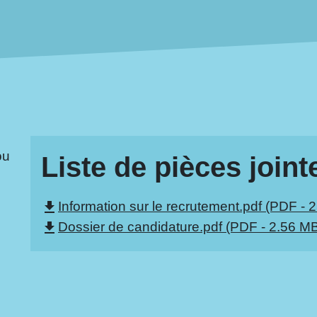
ou
Liste de pièces joint
Information sur le recrutement.pdf (PDF - 
file_download
Dossier de candidature.pdf (PDF - 2.56 M
file_download