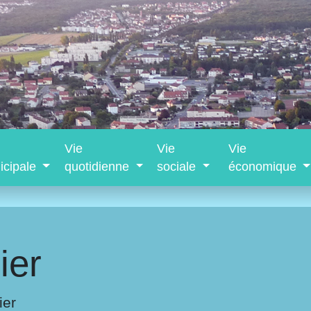
Vie
Vie
Vie
icipale
quotidienne
sociale
économique
ier
ier