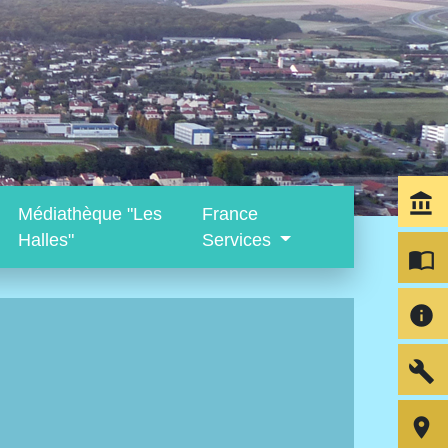
account_balance
Médiathèque "Les
France
Halles"
Services
import_contacts
info
build
room