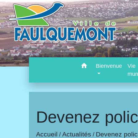
home
Bienvenue
Vie
mun
Devenez polic
Accueil
Actualités
Devenez polic
/
/