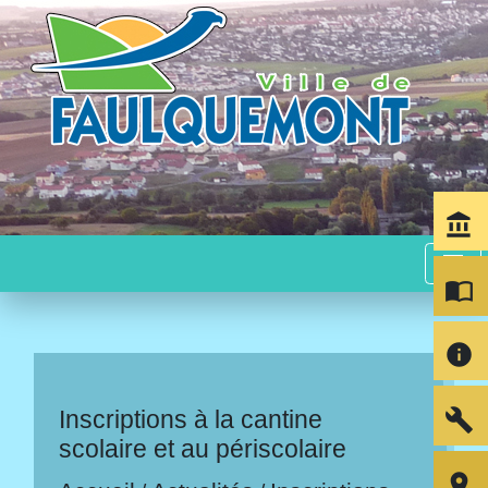
account_balance
menu
import_contacts
info
build
Inscriptions à la cantine
scolaire et au périscolaire
room