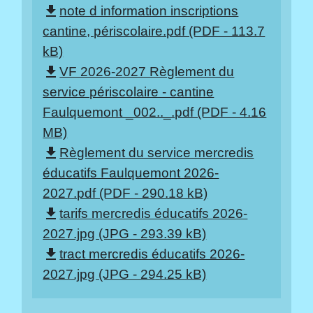
note d information inscriptions
file_download
cantine, périscolaire.pdf (PDF - 113.7
kB)
VF 2026-2027 Règlement du
file_download
service périscolaire - cantine
Faulquemont _002.._.pdf (PDF - 4.16
MB)
Règlement du service mercredis
file_download
éducatifs Faulquemont 2026-
2027.pdf (PDF - 290.18 kB)
tarifs mercredis éducatifs 2026-
file_download
2027.jpg (JPG - 293.39 kB)
tract mercredis éducatifs 2026-
file_download
2027.jpg (JPG - 294.25 kB)