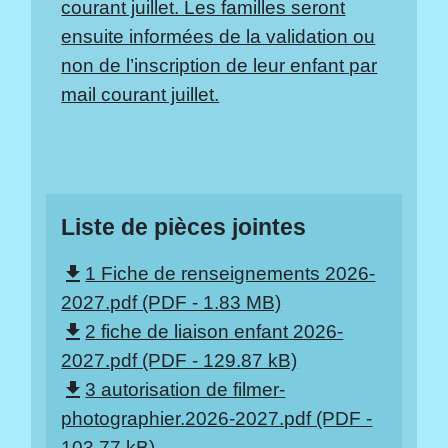
courant juillet. Les familles seront
ensuite informées de la validation ou
non de l’inscription de leur enfant par
mail courant juillet.
Liste de pièces jointes
1 Fiche de renseignements 2026-
file_download
2027.pdf (PDF - 1.83 MB)
2 fiche de liaison enfant 2026-
file_download
2027.pdf (PDF - 129.87 kB)
3 autorisation de filmer-
file_download
photographier.2026-2027.pdf (PDF -
103.77 kB)