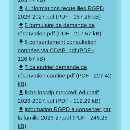
4 informations recueillies RGPD
file_download
2026-2027.pdf (PDF - 187.28 kB)
5 formulaire de demande de
file_download
réservation.pdf (PDF - 217.57 kB)
6 consentement consultation
file_download
données via CDAP .pdf (PDF -
126.67 kB)
7 calendrier demande de
file_download
réservation cantine.pdf (PDF - 227.42
kB)
fiche inscrip mercredi éducatif
file_download
2026-2027.pdf (PDF - 112.29 kB)
information RGPD à conserver par
file_download
la famille 2026-27.pdf (PDF - 246.28
kB)