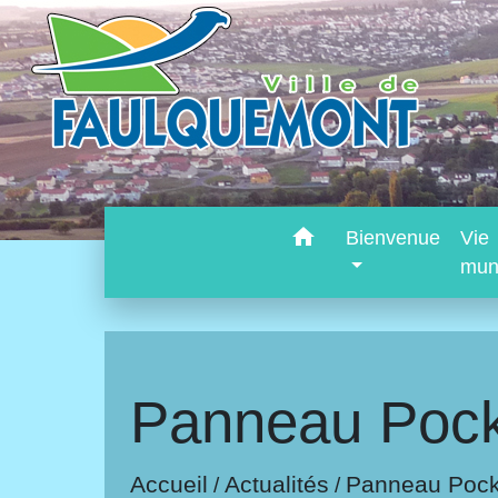
home
Bienvenue
Vie
mun
Panneau Pock
Accueil
Actualités
Panneau Pock
/
/