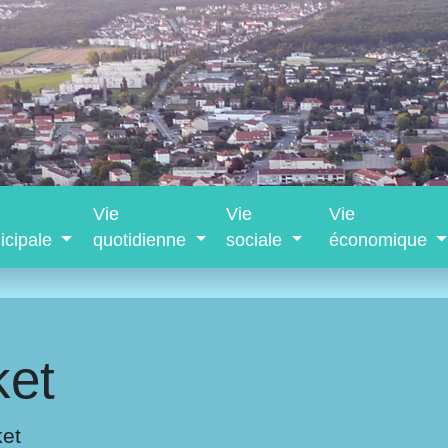
Vie
Vie
Vie
icipale
quotidienne
sociale
économique
et
et