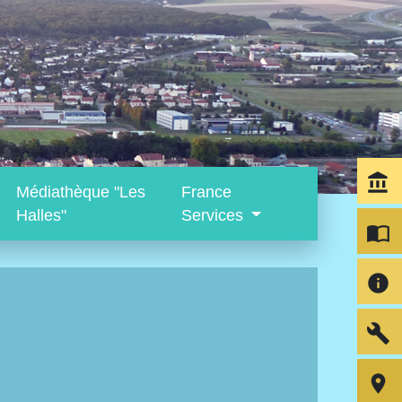
account_balance
Médiathèque "Les
France
Halles"
Services
import_contacts
info
build
room