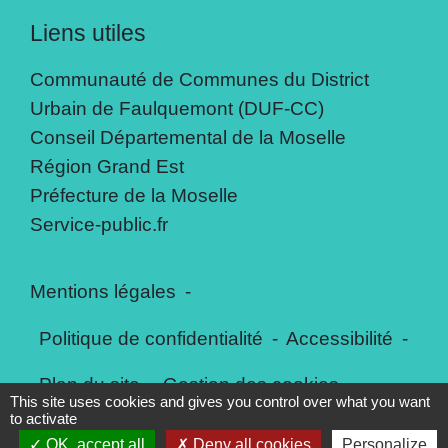
Liens utiles
Communauté de Communes du District
Urbain de Faulquemont (DUF-CC)
Conseil Départemental de la Moselle
Région Grand Est
Préfecture de la Moselle
Service-public.fr
Mentions légales
-
Politique de confidentialité
-
Accessibilité
-
Plan du site
-
Gestion des cookies
This site uses cookies and gives you control over what you want
to activate
OK, accept all
Deny all cookies
Personalize