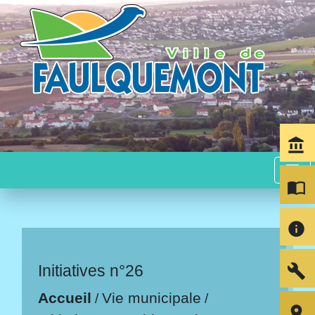
account_balance
menu
import_contacts
info
build
Initiatives n°26
Accueil
Vie municipale
/
/
room