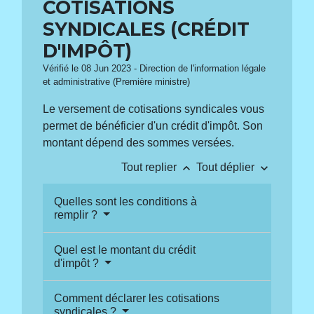
COTISATIONS
SYNDICALES (CRÉDIT
D'IMPÔT)
Vérifié le 08 Jun 2023 - Direction de l'information légale
et administrative (Première ministre)
Le versement de cotisations syndicales vous
permet de bénéficier d'un crédit d'impôt. Son
montant dépend des sommes versées.
keyboard_arrow_up
keyboard_arrow_down
Tout replier
Tout déplier
Quelles sont les conditions à
remplir ?
Quel est le montant du crédit
d'impôt ?
Comment déclarer les cotisations
syndicales ?