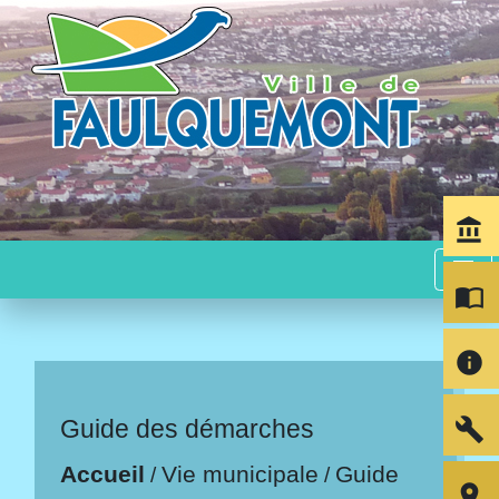
account_balance
menu
import_contacts
info
build
Guide des démarches
Accueil
Vie municipale
Guide
/
/
room