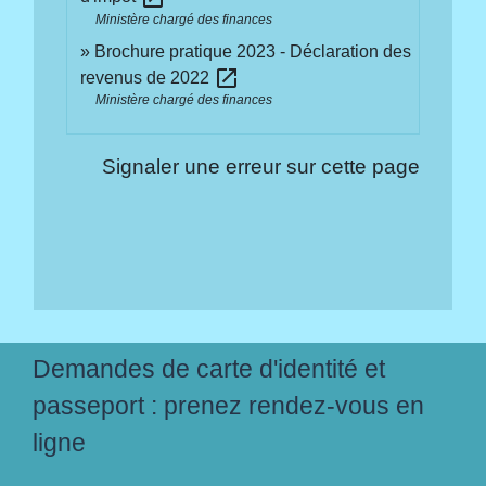
Ministère chargé des finances
Brochure pratique 2023 - Déclaration des
open_in_new
revenus de 2022
Ministère chargé des finances
Signaler une erreur sur cette page
Demandes de carte d'identité et
passeport : prenez rendez-vous en
ligne