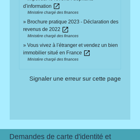
open_in_new
d'information
Ministère chargé des finances
Brochure pratique 2023 - Déclaration des
open_in_new
revenus de 2022
Ministère chargé des finances
Vous vivez à l'étranger et vendez un bien
open_in_new
immobilier situé en France
Ministère chargé des finances
Signaler une erreur sur cette page
Demandes de carte d'identité et