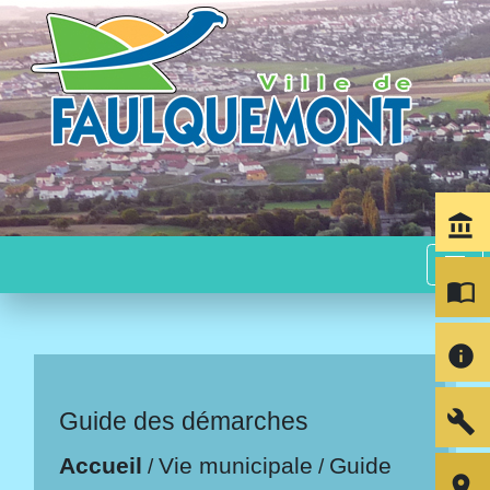
account_balance
menu
import_contacts
info
build
Guide des démarches
Accueil
Vie municipale
Guide
/
/
room