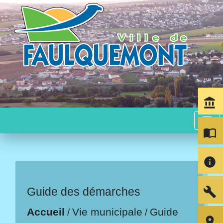
account_balance
menu
import_contacts
info
build
Guide des démarches
Accueil
Vie municipale
Guide
/
/
room