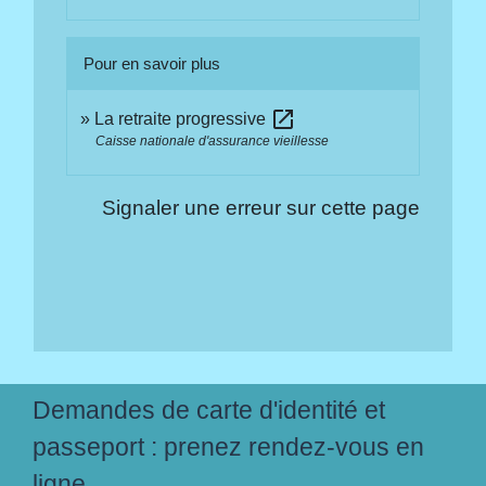
Pour en savoir plus
open_in_new
La retraite progressive
Caisse nationale d'assurance vieillesse
Signaler une erreur sur cette page
Demandes de carte d'identité et
passeport : prenez rendez-vous en
ligne