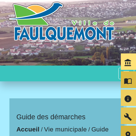
account_balance
menu
import_contacts
info
build
Guide des démarches
Accueil
Vie municipale
Guide
/
/
room