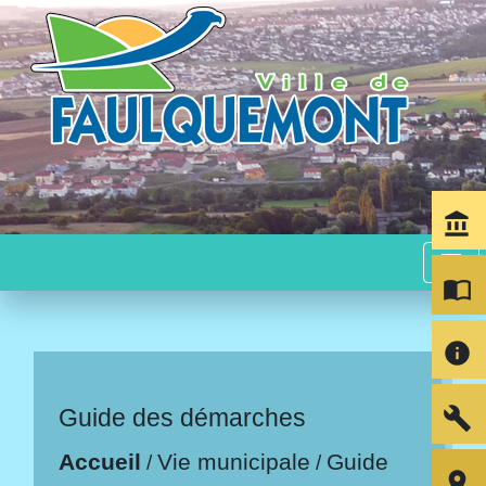
account_balance
menu
import_contacts
info
build
Guide des démarches
Accueil
Vie municipale
Guide
/
/
room