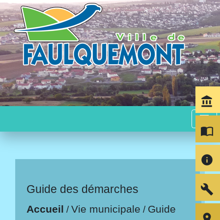
account_balance
menu
import_contacts
info
build
Guide des démarches
Accueil
Vie municipale
Guide
/
/
room