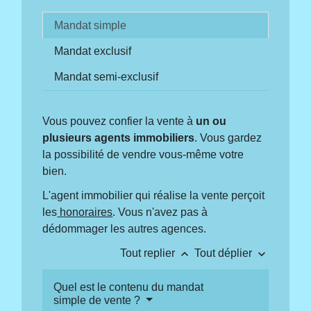
Mandat simple
Mandat exclusif
Mandat semi-exclusif
Vous pouvez confier la vente à
un ou
plusieurs agents immobiliers
. Vous gardez
la possibilité de vendre vous-même votre
bien.
L'agent immobilier qui réalise la vente perçoit
les
honoraires
. Vous n'avez pas à
dédommager les autres agences.
keyboard_arrow_up
keyboard_arrow_down
Tout replier
Tout déplier
Quel est le contenu du mandat
simple de vente ?