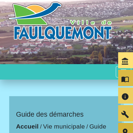
account_balance
menu
import_contacts
info
build
Guide des démarches
Accueil
Vie municipale
Guide
/
/
room