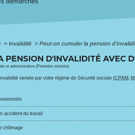
es démarches
é
>
Invalidité
>
Peut-on cumuler la pension d'invalid
 PENSION D'INVALIDITÉ AVEC 
gale et administrative (Première ministre)
validité versée par votre régime de Sécurité sociale (
CPAM
,
M
essionnels
 accident du travail
de chômage