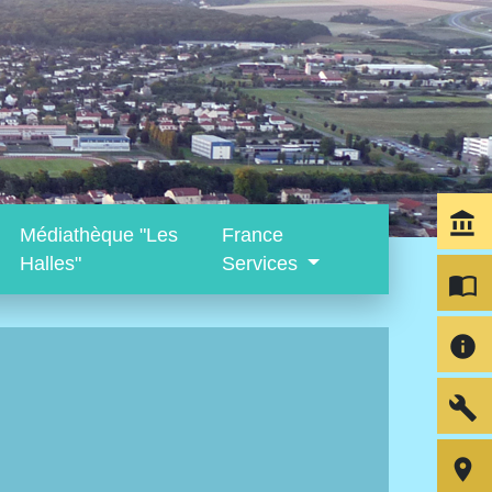
account_balance
Médiathèque "Les
France
Halles"
Services
import_contacts
info
build
room