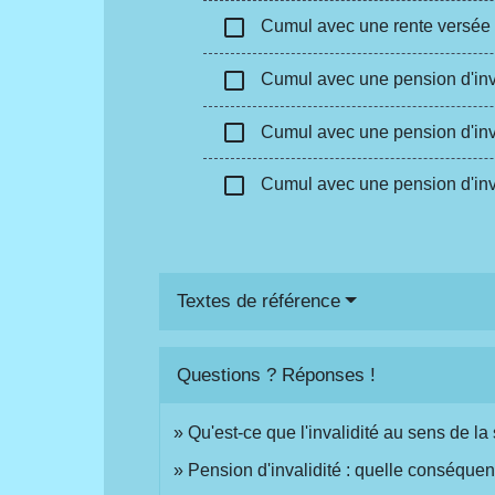
check_box_outline_blank
Cumul avec une rente versée a
check_box_outline_blank
Cumul avec une pension d'inva
check_box_outline_blank
Cumul avec une pension d'inva
check_box_outline_blank
Cumul avec une pension d'inval
Textes de référence
Questions ? Réponses !
Qu'est-ce que l'invalidité au sens de la
Pension d'invalidité : quelle conséque