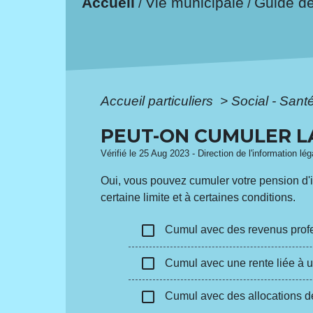
Accueil
Vie municipale
Guide d
/
/
Accueil particuliers
>
Social - Sant
PEUT-ON CUMULER LA
Vérifié le 25 Aug 2023 - Direction de l'information lé
Oui, vous pouvez cumuler votre pension d'in
certaine limite et à certaines conditions.
check_box_outline_blank
Cumul avec des revenus prof
check_box_outline_blank
Cumul avec une rente liée à un
check_box_outline_blank
Cumul avec des allocations 