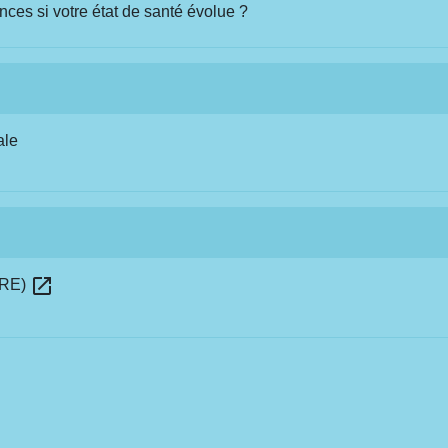
nces si votre état de santé évolue ?
ale
open_in_new
(ARE)