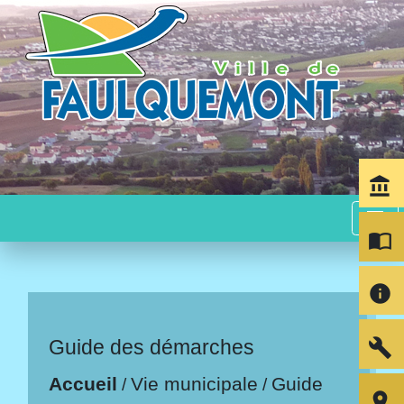
account_balance
menu
import_contacts
info
build
Guide des démarches
Accueil
Vie municipale
Guide
/
/
room