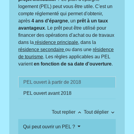
logement (PEL) peut vous être utile. C'est un
compte réglementé qui permet d'obtenir,
après
4 ans d'épargne
, un
prêt à un taux
avantageux
. Le prêt peut être utilisé pour
financer des opérations d'achat ou de travaux
dans la
résidence principale
, dans la
résidence secondaire
ou dans une
résidence
de tourisme
. Les règles applicables au PEL
varient
en fonction de sa date d'ouverture
.
PEL ouvert à partir de 2018
PEL ouvert avant 2018
keyboard_arrow_up
keyboard_arrow_down
Tout replier
Tout déplier
Qui peut ouvrir un PEL ?