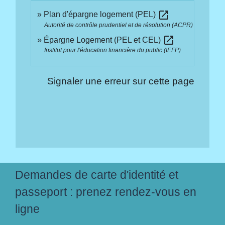
open_in_new
Plan d'épargne logement (PEL)
Autorité de contrôle prudentiel et de résolution (ACPR)
open_in_new
Épargne Logement (PEL et CEL)
Institut pour l'éducation financière du public (IEFP)
Signaler une erreur sur cette page
Demandes de carte d'identité et
passeport : prenez rendez-vous en
ligne