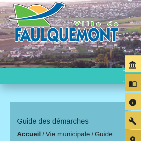
account_balance
menu
import_contacts
info
build
Guide des démarches
Accueil
Vie municipale
Guide
/
/
room