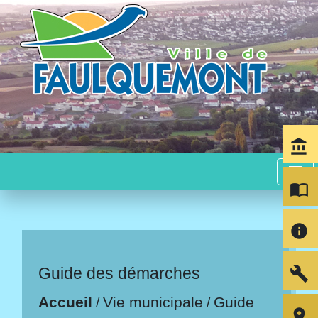
account_balance
menu
import_contacts
info
build
Guide des démarches
Accueil
Vie municipale
Guide
/
/
room