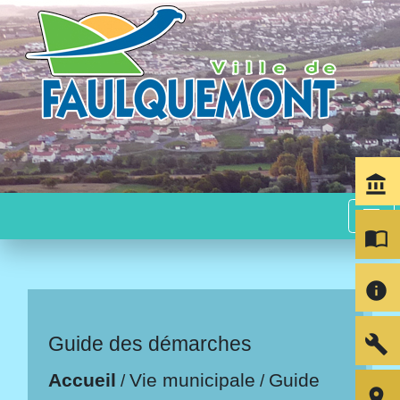
account_balance
menu
import_contacts
info
build
Guide des démarches
Accueil
Vie municipale
Guide
/
/
room