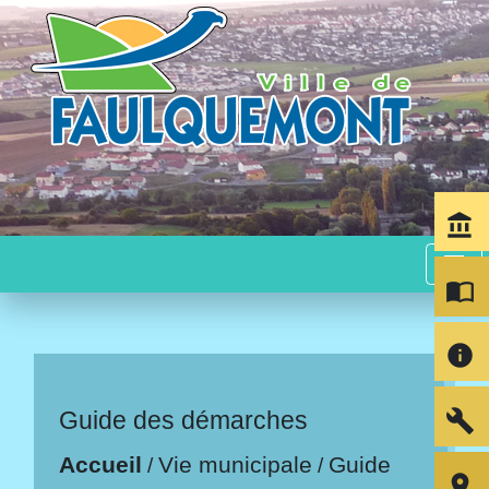
account_balance
menu
import_contacts
info
build
Guide des démarches
Accueil
Vie municipale
Guide
/
/
room