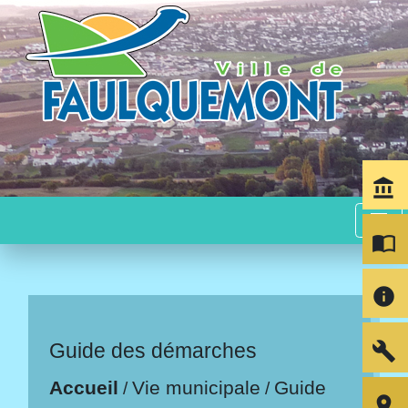
account_balance
menu
import_contacts
info
build
Guide des démarches
Accueil
Vie municipale
Guide
/
/
room