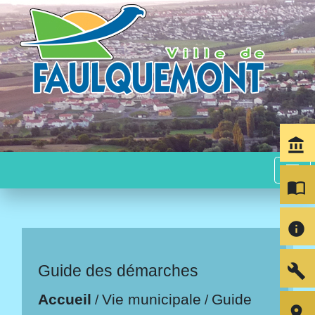
account_balance
menu
import_contacts
info
build
Guide des démarches
Accueil
Vie municipale
Guide
/
/
room