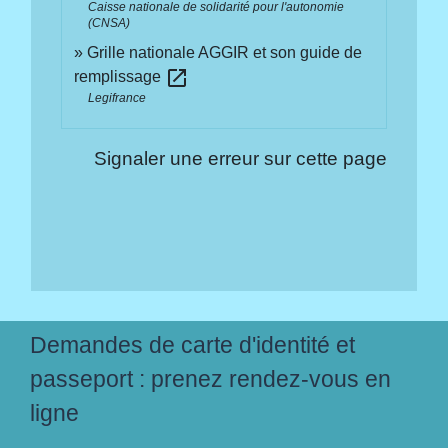
Caisse nationale de solidarité pour l'autonomie
(CNSA)
Grille nationale AGGIR et son guide de
open_in_new
remplissage
Legifrance
Signaler une erreur sur cette page
Demandes de carte d'identité et
passeport : prenez rendez-vous en
ligne