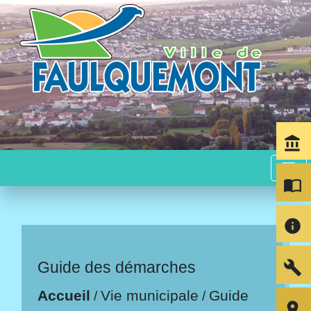
account_balance
menu
import_contacts
info
build
Guide des démarches
Accueil
Vie municipale
Guide
/
/
room