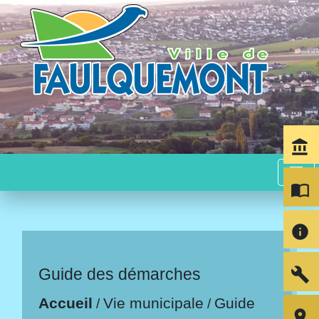
account_balance
menu
import_contacts
info
build
Guide des démarches
Accueil
Vie municipale
Guide
/
/
room