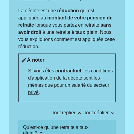
La décote est une
réduction
qui est
appliquée au
montant de votre pension de
retraite
lorsque vous partez en retraite
sans
avoir droit
à une retraite
à taux plein
. Nous
vous expliquons comment est appliquée cette
réduction.
À noter
edit
Si vous êtes
contractuel
, les conditions
d'application de la décote sont les
mêmes que pour un
salarié du secteur
privé
.
keyboard_arrow_up
keyboard_arrow_down
Tout replier
Tout déplier
Qu'est-ce qu'une retraite à taux
plein ?