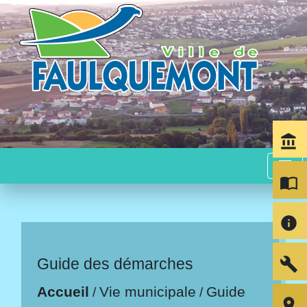
account_balance
menu
import_contacts
info
build
Guide des démarches
Accueil
Vie municipale
Guide
/
/
room