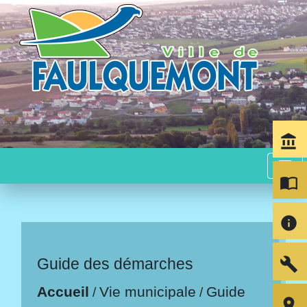
account_balance
menu
import_contacts
info
build
Guide des démarches
Accueil
Vie municipale
Guide
/
/
room