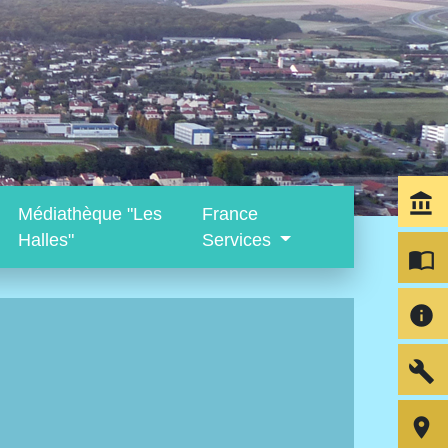
account_balance
Médiathèque "Les
France
Halles"
Services
import_contacts
info
build
room