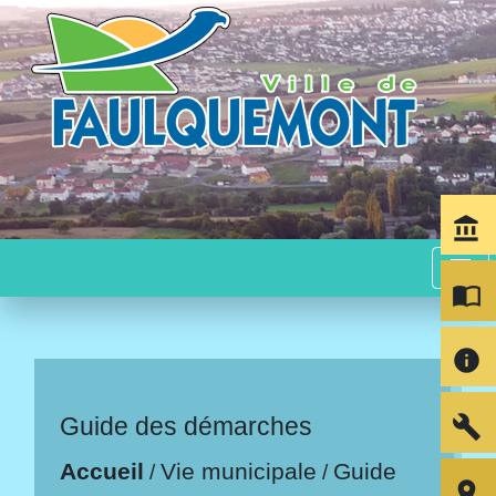
account_balance
menu
import_contacts
info
build
Guide des démarches
Accueil
Vie municipale
Guide
/
/
room